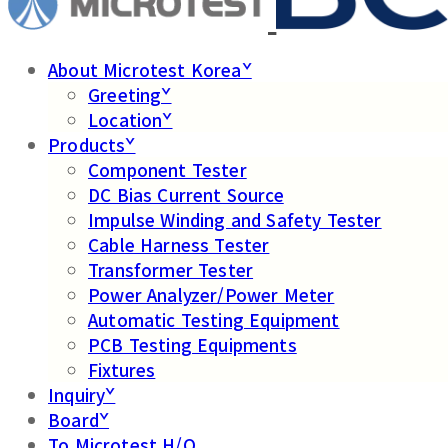
About Microtest Koreaˇ
Greetingˇ
Locationˇ
Productsˇ
Component Tester
DC Bias Current Source
Impulse Winding and Safety Tester
Cable Harness Tester
Transformer Tester
Power Analyzer/Power Meter
Automatic Testing Equipment
PCB Testing Equipments
Fixtures
Inquiryˇ
Boardˇ
To Microtest H/Q