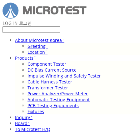
LOG IN
로그인
About Microtest Koreaˇ
Greetingˇ
Locationˇ
Productsˇ
Component Tester
DC Bias Current Source
Impulse Winding and Safety Tester
Cable Harness Tester
Transformer Tester
Power Analyzer/Power Meter
Automatic Testing Equipment
PCB Testing Equipments
Fixtures
Inquiryˇ
Boardˇ
To Microtest H/Q