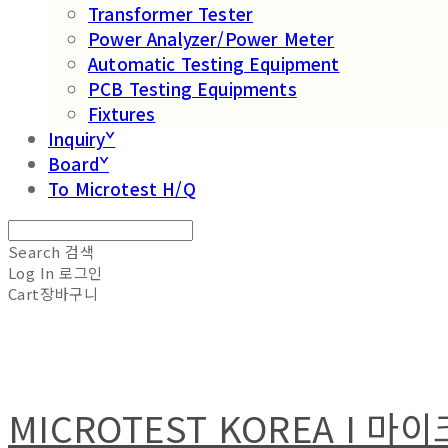
Transformer Tester
Power Analyzer/Power Meter
Automatic Testing Equipment
PCB Testing Equipments
Fixtures
Inquiryˇ
Boardˇ
To Microtest H/Q
Search
검색
Log In
로그인
Cart
장바구니
MICROTEST KOREA I 