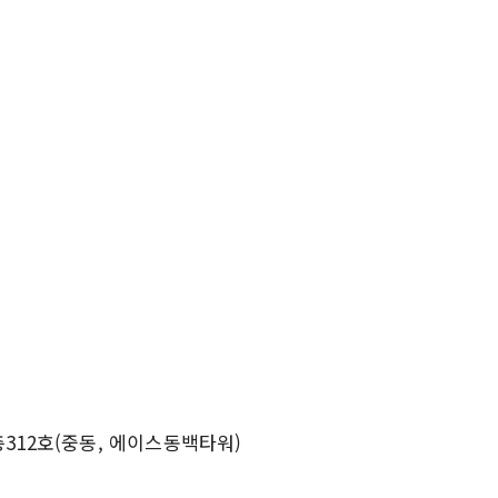
3층312호(중동, 에이스동백타워)