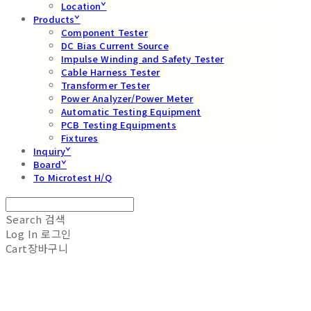
Locationˇ
Productsˇ
Component Tester
DC Bias Current Source
Impulse Winding and Safety Tester
Cable Harness Tester
Transformer Tester
Power Analyzer/Power Meter
Automatic Testing Equipment
PCB Testing Equipments
Fixtures
Inquiryˇ
Boardˇ
To Microtest H/Q
Search
검색
Log In
로그인
Cart
장바구니