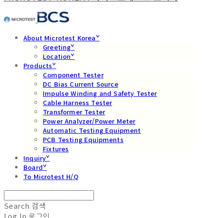
About Microtest Koreaˇ
Greetingˇ
Locationˇ
Productsˇ
Component Tester
DC Bias Current Source
Impulse Winding and Safety Tester
Cable Harness Tester
Transformer Tester
Power Analyzer/Power Meter
Automatic Testing Equipment
PCB Testing Equipments
Fixtures
Inquiryˇ
Boardˇ
To Microtest H/Q
Search
검색
Log In
로그인