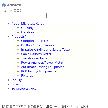
LOG IN
로그인
About Microtest Koreaˇ
Greetingˇ
Locationˇ
Productsˇ
Component Tester
DC Bias Current Source
Impulse Winding and Safety Tester
Cable Harness Tester
Transformer Tester
Power Analyzer/Power Meter
Automatic Testing Equipment
PCB Testing Equipments
Fixtures
Inquiryˇ
Boardˇ
To Microtest H/Q
MICROTEST KOREA I 마이크로테스트 코리아